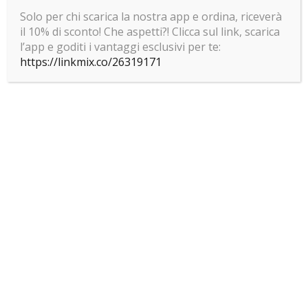
Home
Solo per chi scarica la nostra app e ordina, riceverà
il 10% di sconto! Che aspetti?! Clicca sul link, scarica
Chi Siamo
l’app e goditi i vantaggi esclusivi per te:
Servizi
https://linkmix.co/26319171
Galleria
Contatti
Contatti
+393292074094
+390823338102
giovanniguadagnino@libero.it
Via Napoli, 475, 81027 San Felice a Cancello CE, Italia
Orari di Apertura